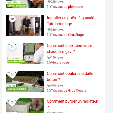
25
views
Travaux de plomberie
Installer un poêle à granulés -
Tuto bricolage
38
views
Travaux de Chauffage
Comment entretenir votre
chaudière gaz ?
10
views
Vie pratique
Comment couler une dalle
béton ?
44
views
Travaux de Gros Oeuvre
Comment purger un radiateur
?