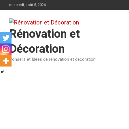
Aller
mercredi, août 5, 2026
au
contenu
Rénovation et
Décoration
Conseils et Idées de rénovation et décoration