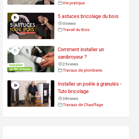
Vie pratique
5 astuces bricolage du bois
0
views
Travail du Bois
Comment installer un
sanibroyeur ?
25
views
Travaux de plomberie
Installer un poêle à granulés -
Tuto bricolage
38
views
Travaux de Chauffage