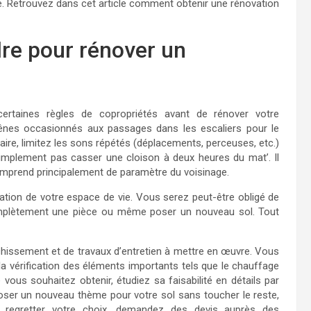
ie. Retrouvez dans cet article comment obtenir une rénovation
dre pour rénover un
ertaines règles de copropriétés avant de rénover votre
ênes occasionnés aux passages dans les escaliers pour le
aire, limitez les sons répétés (déplacements, perceuses, etc.)
implement pas casser une cloison à deux heures du mat’. Il
omprend principalement de paramètre du voisinage.
misation de votre espace de vie. Vous serez peut-être obligé de
omplètement une pièce ou même poser un nouveau sol. Tout
chissement et de travaux d’entretien à mettre en œuvre. Vous
 la vérification des éléments importants tels que le chauffage
ous souhaitez obtenir, étudiez sa faisabilité en détails par
poser un nouveau thème pour votre sol sans toucher le reste,
s regretter votre choix, demandez des devis auprès des