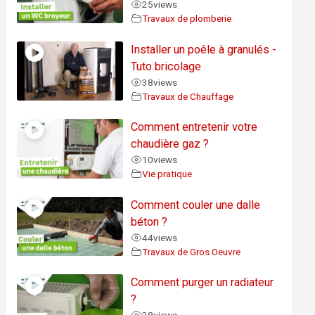
25
views
Travaux de plomberie
Installer un poêle à granulés -
Tuto bricolage
38
views
Travaux de Chauffage
Comment entretenir votre
chaudière gaz ?
10
views
Vie pratique
Comment couler une dalle
béton ?
44
views
Travaux de Gros Oeuvre
Comment purger un radiateur
?