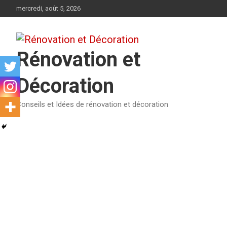
Aller
mercredi, août 5, 2026
au
contenu
Rénovation et
Décoration
Conseils et Idées de rénovation et décoration