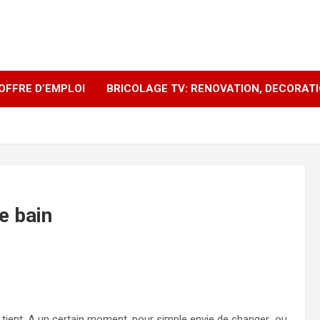
OFFRE D’EMPLOI
BRICOLAGE TV: RENOVATION, DECORAT
e bain
lle tient. A un certain moment, pour simple envie de changer ou