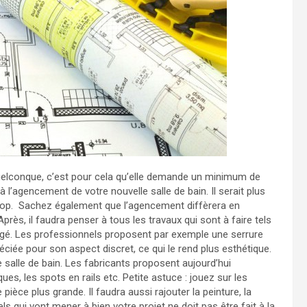
quelconque, c’est pour cela qu’elle demande un minimum de
à l’agencement de votre nouvelle salle de bain. Il serait plus
trop. Sachez également que l’agencement diffèrera en
près, il faudra penser à tous les travaux qui sont à faire tels
igé. Les professionnels proposent par exemple une serrure
éciée pour son aspect discret, ce qui le rend plus esthétique.
 salle de bain. Les fabricants proposent aujourd’hui
ues, les spots en rails etc. Petite astuce : jouez sur les
 pièce plus grande. Il faudra aussi rajouter la peinture, la
 qui vont mener à bien votre projet ne doit pas être fait à la