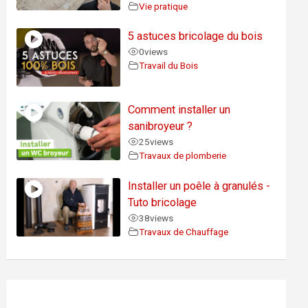
Vie pratique
5 astuces bricolage du bois
0
views
Travail du Bois
Comment installer un
sanibroyeur ?
25
views
Travaux de plomberie
Installer un poêle à granulés -
Tuto bricolage
38
views
Travaux de Chauffage