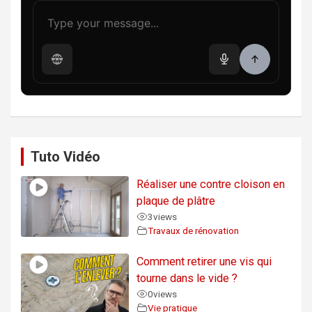
Tuto Vidéo
Réaliser une contre cloison en
plaque de plâtre
3
views
Travaux de rénovation
Comment retirer une vis qui
tourne dans le vide ?
0
views
Vie pratique