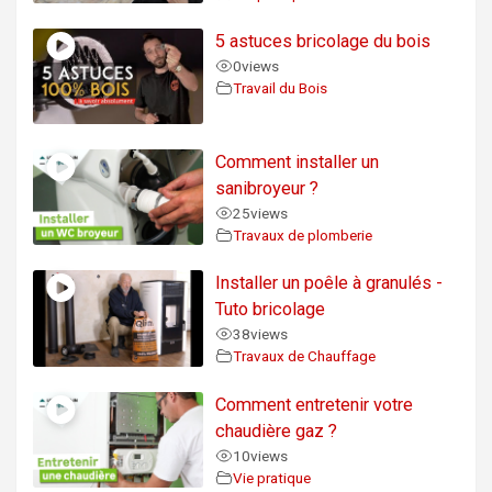
5 astuces bricolage du bois
0
views
Travail du Bois
Comment installer un
sanibroyeur ?
25
views
Travaux de plomberie
Installer un poêle à granulés -
Tuto bricolage
38
views
Travaux de Chauffage
Comment entretenir votre
chaudière gaz ?
10
views
Vie pratique