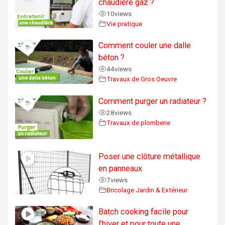
chaudière gaz ?
10
views
Vie pratique
Comment couler une dalle
béton ?
44
views
Travaux de Gros Oeuvre
Comment purger un radiateur ?
28
views
Travaux de plomberie
Poser une clôture métallique
en panneaux
7
views
Bricolage Jardin & Extérieur
Batch cooking facile pour
l’hiver et pour toute une