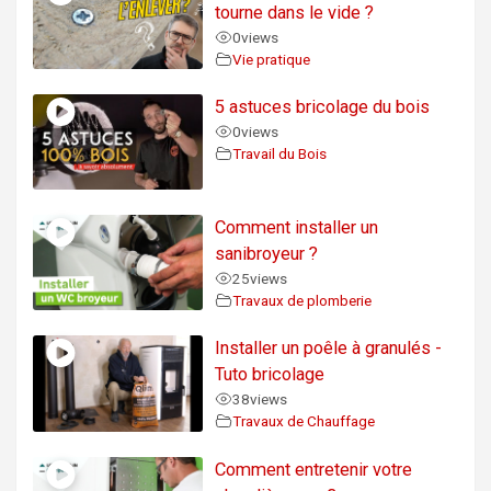
tourne dans le vide ?
0
views
Vie pratique
5 astuces bricolage du bois
0
views
Travail du Bois
Comment installer un
sanibroyeur ?
25
views
Travaux de plomberie
Installer un poêle à granulés -
Tuto bricolage
38
views
Travaux de Chauffage
Comment entretenir votre