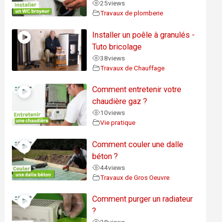
25
views
Travaux de plomberie
Installer un poêle à granulés -
Tuto bricolage
38
views
Travaux de Chauffage
Comment entretenir votre
chaudière gaz ?
10
views
Vie pratique
Comment couler une dalle
béton ?
44
views
Travaux de Gros Oeuvre
Comment purger un radiateur
?