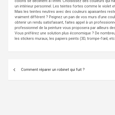
coloris se déclinent à l’infini. Choisissez des couleurs qui 
un intérieur personnel. Les teintes fortes comme le violet et
Mais les teintes neutres avec des couleurs apaisantes rest
vraiment différent ? Peignez un pan de vos murs d’une coule
obtenir un rendu satisfaisant, faites appel à un professi
professionnel de la peinture vous proposera par ailleurs de
Vous préférez une solution plus économique ? De nombreus
les stickers muraux, les papiers peints (3D, trompe-l’œil, etc
Navigation
Comment réparer un robinet qui fuit ?
de
l’article