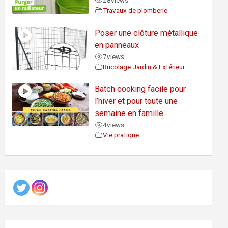
28
views
Travaux de plomberie
Poser une clôture métallique
en panneaux
7
views
Bricolage Jardin & Extérieur
Batch cooking facile pour
l’hiver et pour toute une
semaine en famille
4
views
Vie pratique