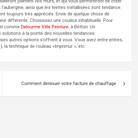
habilleront joliment vos murs, et qui vous permettront de créer
 l’aubergine, ainsi que les teintes métallisées sont tendance.
ent toujours très appréciés. Envie de quelque chose de
ur différente. Choisissez une couleur inhabituelle. Pour
onnel comme
Delourme Véle Peinture
, à Betton. Un
s solutions à la pointe des nouvelles tendances.
es autres options s’offrent à vous. Vous avez entre entres,
.), la technique de rouleau «Imprimur », etc.
Comment diminuer votre facture de chauffage