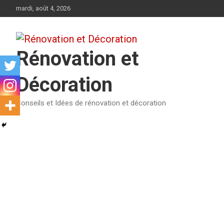
Aller
mardi, août 4, 2026
au
contenu
Rénovation et
Décoration
Conseils et Idées de rénovation et décoration