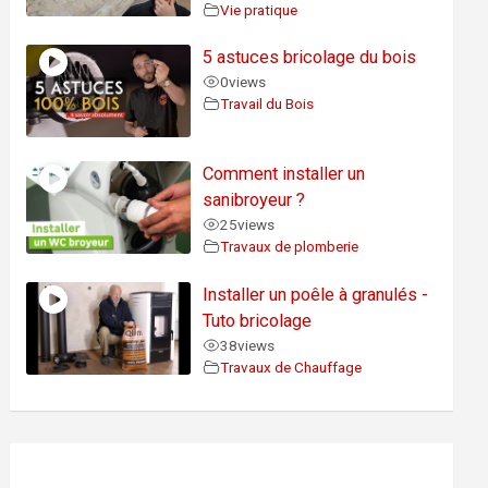
Vie pratique
5 astuces bricolage du bois
0
views
Travail du Bois
Comment installer un
sanibroyeur ?
25
views
Travaux de plomberie
Installer un poêle à granulés -
Tuto bricolage
38
views
Travaux de Chauffage