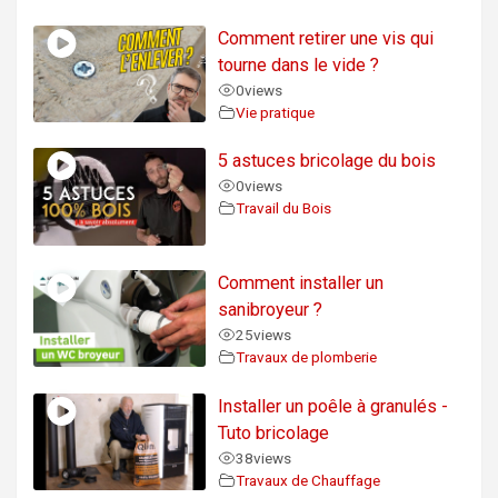
Comment retirer une vis qui
tourne dans le vide ?
0
views
Vie pratique
5 astuces bricolage du bois
0
views
Travail du Bois
Comment installer un
sanibroyeur ?
25
views
Travaux de plomberie
Installer un poêle à granulés -
Tuto bricolage
38
views
Travaux de Chauffage