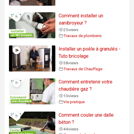
Comment installer un
sanibroyeur ?
25
views
Travaux de plomberie
Installer un poêle à granulés -
Tuto bricolage
38
views
Travaux de Chauffage
Comment entretenir votre
chaudière gaz ?
10
views
Vie pratique
Comment couler une dalle
béton ?
44
views