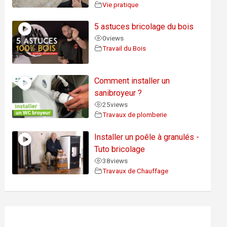
Vie pratique
5 astuces bricolage du bois
0
views
Travail du Bois
Comment installer un
sanibroyeur ?
25
views
Travaux de plomberie
Installer un poêle à granulés -
Tuto bricolage
38
views
Travaux de Chauffage