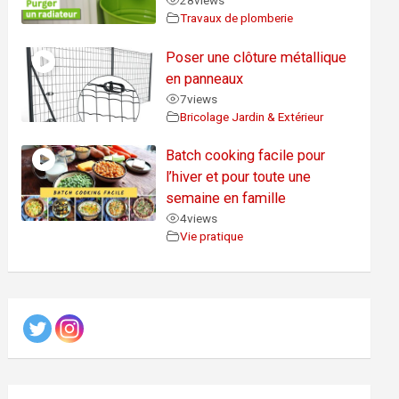
28
views
Travaux de plomberie
Poser une clôture métallique
en panneaux
7
views
Bricolage Jardin & Extérieur
Batch cooking facile pour
l’hiver et pour toute une
semaine en famille
4
views
Vie pratique