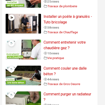
25
views
Travaux de plomberie
Installer un poêle à granulés -
Tuto bricolage
38
views
Travaux de Chauffage
Comment entretenir votre
chaudière gaz ?
10
views
Vie pratique
Comment couler une dalle
béton ?
44
views
Travaux de Gros Oeuvre
Comment purger un radiateur
?