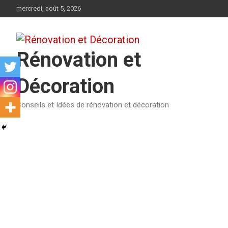
Aller
mercredi, août 5, 2026
au
contenu
Rénovation et
Décoration
Conseils et Idées de rénovation et décoration