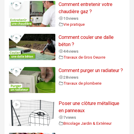
Comment entretenir votre
chaudière gaz ?
10
views
Vie pratique
Comment couler une dalle
béton ?
44
views
Travaux de Gros Oeuvre
Comment purger un radiateur ?
28
views
Travaux de plomberie
Poser une clôture métallique
en panneaux
7
views
Bricolage Jardin & Extérieur