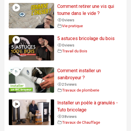
Comment retirer une vis qui
tourne dans le vide ?
0
views
Vie pratique
5 astuces bricolage du bois
0
views
Travail du Bois
Comment installer un
sanibroyeur ?
25
views
Travaux de plomberie
Installer un poêle à granulés -
Tuto bricolage
38
views
Travaux de Chauffage