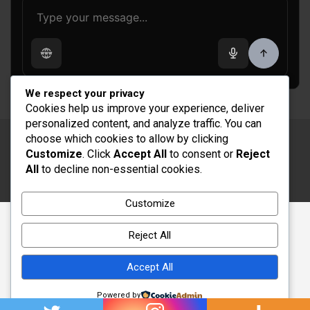
We respect your privacy
Cookies help us improve your experience, deliver
personalized content, and analyze traffic. You can
choose which cookies to allow by clicking
Copyright © 2026
Rénovation et Décoration
Customize
. Click
Accept All
to consent or
Reject
Thème par :
Theme Horse
All
to decline non-essential cookies.
Fièrement propulsé par :
WordPress
Customize
Reject All
Accept All
Powered by