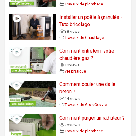
Travaux de plomberie
Installer un poêle à granulés -
Tuto bricolage
38
views
Travaux de Chauffage
Comment entretenir votre
chaudière gaz ?
10
views
Vie pratique
Comment couler une dalle
béton ?
44
views
Travaux de Gros Oeuvre
Comment purger un radiateur ?
28
views
Travaux de plomberie