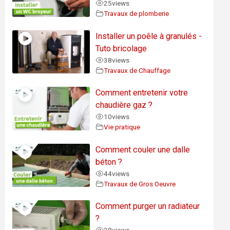
25
views
Travaux de plomberie
Installer un poêle à granulés -
Tuto bricolage
38
views
Travaux de Chauffage
Comment entretenir votre
chaudière gaz ?
10
views
Vie pratique
Comment couler une dalle
béton ?
44
views
Travaux de Gros Oeuvre
Comment purger un radiateur
?