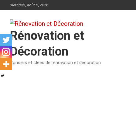
Aller
mercredi, août 5, 2026
au
contenu
Rénovation et
Décoration
Conseils et Idées de rénovation et décoration