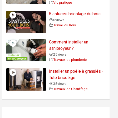
Vie pratique
5 astuces bricolage du bois
0
views
Travail du Bois
Comment installer un
sanibroyeur ?
25
views
Travaux de plomberie
Installer un poêle à granulés -
Tuto bricolage
38
views
Travaux de Chauffage