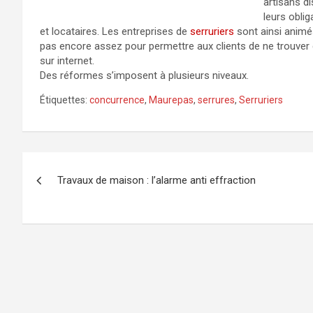
artisans d
leurs oblig
et locataires. Les entreprises de
serruriers
sont ainsi animé
pas encore assez pour permettre aux clients de ne trouver 
sur internet.
Des réformes s’imposent à plusieurs niveaux.
Étiquettes:
concurrence
,
Maurepas
,
serrures
,
Serruriers
Navigation
Travaux de maison : l’alarme anti effraction
de
l’article