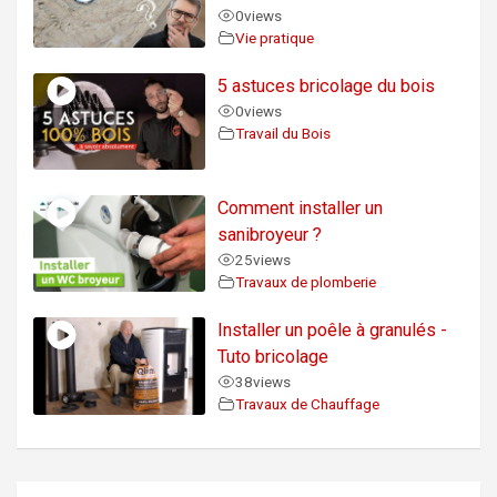
0
views
Vie pratique
5 astuces bricolage du bois
0
views
Travail du Bois
Comment installer un
sanibroyeur ?
25
views
Travaux de plomberie
Installer un poêle à granulés -
Tuto bricolage
38
views
Travaux de Chauffage