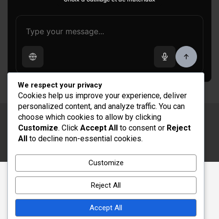
We respect your privacy
Cookies help us improve your experience, deliver
personalized content, and analyze traffic. You can
choose which cookies to allow by clicking
Copyright © 2026
Rénovation et Décoration
Customize
. Click
Accept All
to consent or
Reject
Thème par :
Theme Horse
All
to decline non-essential cookies.
Fièrement propulsé par :
WordPress
Customize
Reject All
Accept All