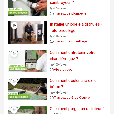
sanibroyeur ?
25
views
Travaux de plomberie
Installer un poêle à granulés -
Tuto bricolage
38
views
Travaux de Chauffage
Comment entretenir votre
chaudière gaz ?
10
views
Vie pratique
Comment couler une dalle
béton ?
44
views
Travaux de Gros Oeuvre
Comment purger un radiateur ?