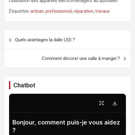
l’utilisation des appareils électroménagers au quotidien.
Étiquettes:
artisan
,
professionnel
,
réparation
,
travaux
Navigation
Quels avantages la dalle LED ?
de
l’article
Comment décorer une salle à manger ?
Chatbot
Bonjour, comment puis-je vous aidez
?