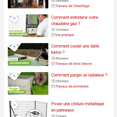
38
views
Travaux de Chauffage
Comment entretenir votre
chaudière gaz ?
10
views
Vie pratique
Comment couler une dalle
béton ?
44
views
Travaux de Gros Oeuvre
Comment purger un radiateur ?
28
views
Travaux de plomberie
Poser une clôture métallique
en panneaux
7
views