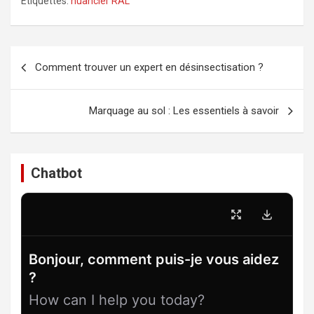
Étiquettes:
nuancier RAL
Navigation
Comment trouver un expert en désinsectisation ?
de
l’article
Marquage au sol : Les essentiels à savoir
Chatbot
Bonjour, comment puis-je vous aidez
?
How can I help you today?