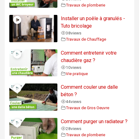
Travaux de plomberie
Installer un poêle à granulés -
Tuto bricolage
38
views
Travaux de Chauffage
Comment entretenir votre
chaudière gaz ?
10
views
Vie pratique
Comment couler une dalle
béton ?
44
views
Travaux de Gros Oeuvre
Comment purger un radiateur ?
28
views
Travaux de plomberie