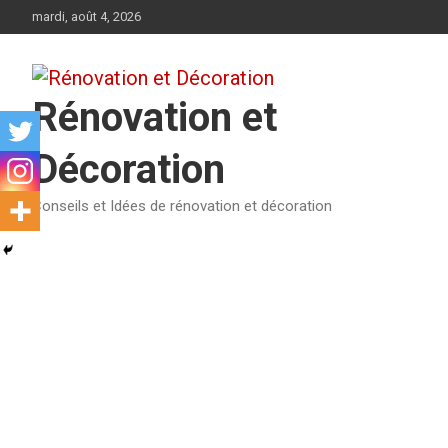
Aller
mardi, août 4, 2026
au
contenu
Rénovation et
Décoration
Conseils et Idées de rénovation et décoration