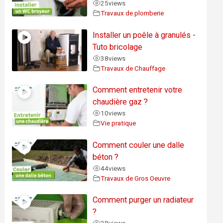
25
views
Travaux de plomberie
Installer un poêle à granulés -
Tuto bricolage
38
views
Travaux de Chauffage
Comment entretenir votre
chaudière gaz ?
10
views
Vie pratique
Comment couler une dalle
béton ?
44
views
Travaux de Gros Oeuvre
Comment purger un radiateur
?