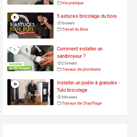
Vie pratique
5 astuces bricolage du bois
0
views
Travail du Bois
Comment installer un
sanibroyeur ?
25
views
Travaux de plomberie
Installer un poêle à granulés -
Tuto bricolage
38
views
Travaux de Chauffage