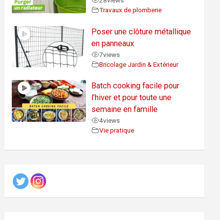
28
views
Travaux de plomberie
Poser une clôture métallique
en panneaux
7
views
Bricolage Jardin & Extérieur
Batch cooking facile pour
l’hiver et pour toute une
semaine en famille
4
views
Vie pratique