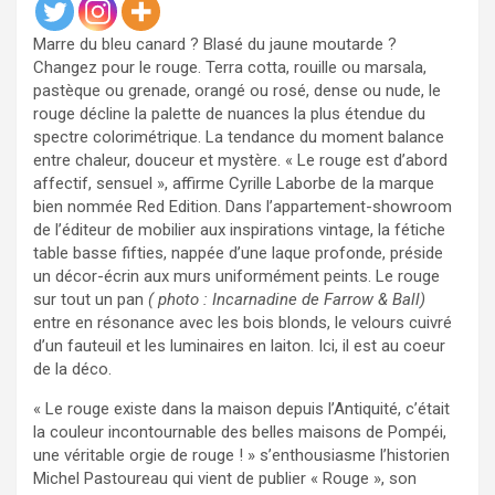
M
arre du bleu canard ? Blasé du jaune moutarde ?
Changez pour le rouge. Terra cotta, rouille ou marsala,
pastèque ou grenade, orangé ou rosé, dense ou nude, le
rouge décline la palette de nuances la plus étendue du
spectre colorimétrique. La tendance du moment balance
entre chaleur, douceur et mystère. « Le rouge est d’abord
affectif, sensuel », affirme Cyrille Laborbe de la marque
bien nommée Red Edition. Dans l’appartement-showroom
de l’éditeur de mobilier aux inspirations vintage, la fétiche
table basse fifties, nappée d’une laque profonde, préside
un décor-écrin aux murs uniformément peints. Le rouge
sur tout un pan
( photo : Incarnadine de Farrow & Ball)
entre en résonance avec les bois blonds, le velours cuivré
d’un fauteuil et les luminaires en laiton. Ici, il est au coeur
de la déco.
« Le rouge existe dans la maison depuis l’Antiquité, c’était
la couleur incontournable des belles maisons de Pompéi,
une véritable orgie de rouge ! » s’enthousiasme l’historien
Michel Pastoureau qui vient de publier « Rouge », son