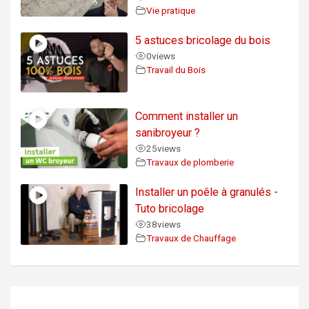
Vie pratique
5 astuces bricolage du bois
0
views
Travail du Bois
Comment installer un
sanibroyeur ?
25
views
Travaux de plomberie
Installer un poêle à granulés -
Tuto bricolage
38
views
Travaux de Chauffage