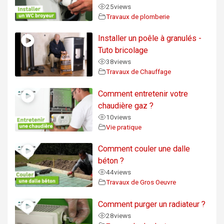
25
views
Travaux de plomberie
Installer un poêle à granulés -
Tuto bricolage
38
views
Travaux de Chauffage
Comment entretenir votre
chaudière gaz ?
10
views
Vie pratique
Comment couler une dalle
béton ?
44
views
Travaux de Gros Oeuvre
Comment purger un radiateur ?
28
views