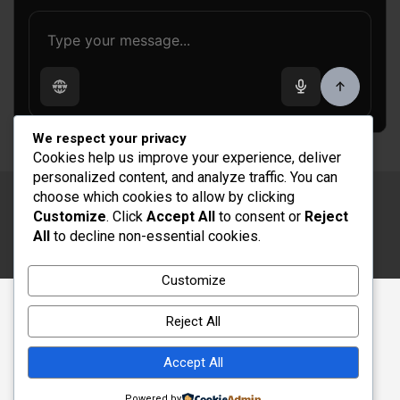
We respect your privacy
Cookies help us improve your experience, deliver
personalized content, and analyze traffic. You can
choose which cookies to allow by clicking
Copyright © 2026
Rénovation et Décoration
Customize
. Click
Accept All
to consent or
Reject
Thème par :
Theme Horse
All
to decline non-essential cookies.
Fièrement propulsé par :
WordPress
Customize
Reject All
Accept All
Powered by