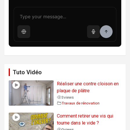
Tuto Vidéo
Réaliser une contre cloison en
plaque de plâtre
3
views
Travaux de rénovation
Comment retirer une vis qui
tourne dans le vide ?
0
views