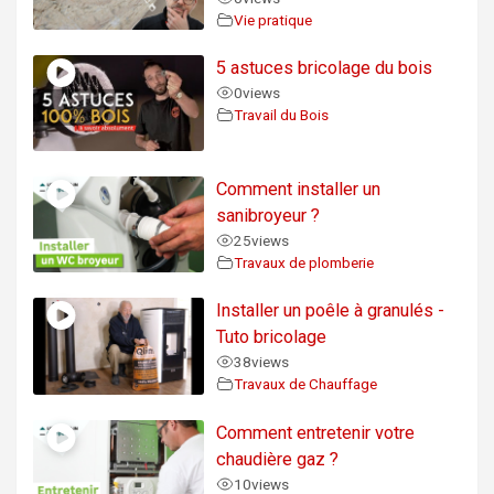
Vie pratique
5 astuces bricolage du bois
0
views
Travail du Bois
Comment installer un
sanibroyeur ?
25
views
Travaux de plomberie
Installer un poêle à granulés -
Tuto bricolage
38
views
Travaux de Chauffage
Comment entretenir votre
chaudière gaz ?
10
views