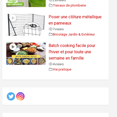
28
views
Travaux de plomberie
Poser une clôture métallique
en panneaux
7
views
Bricolage Jardin & Extérieur
Batch cooking facile pour
l’hiver et pour toute une
semaine en famille
4
views
Vie pratique