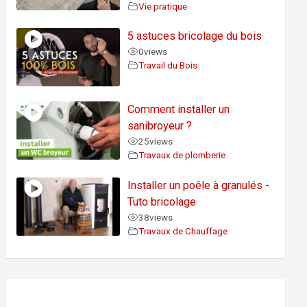
Vie pratique
5 astuces bricolage du bois
0
views
Travail du Bois
Comment installer un
sanibroyeur ?
25
views
Travaux de plomberie
Installer un poêle à granulés -
Tuto bricolage
38
views
Travaux de Chauffage