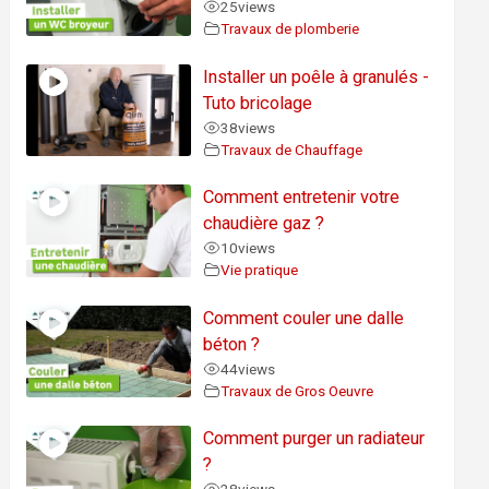
25
views
Travaux de plomberie
Installer un poêle à granulés -
Tuto bricolage
38
views
Travaux de Chauffage
Comment entretenir votre
chaudière gaz ?
10
views
Vie pratique
Comment couler une dalle
béton ?
44
views
Travaux de Gros Oeuvre
Comment purger un radiateur
?