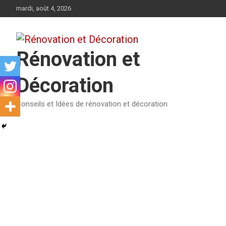
Aller
mardi, août 4, 2026
au
contenu
Rénovation et
Décoration
Conseils et Idées de rénovation et décoration