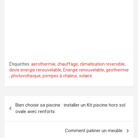
Étiquettes:
aerothermie
,
chauffage
,
climatisation reversible
,
devis energie renouvelable
,
Energie renouvelable
,
geothermie
,
photovoltaïque
,
pompes à chaleur
,
solaire
Navigation
Bien choisir sa piscine : installer un Kit piscine hors sol
de
ovale avec renforts
l’article
Comment patiner un meuble