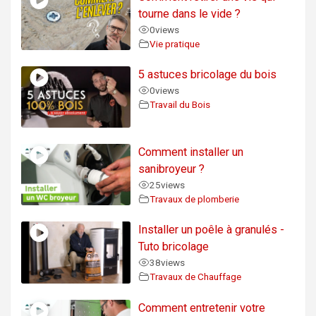
tourne dans le vide ?
0
views
Vie pratique
5 astuces bricolage du bois
0
views
Travail du Bois
Comment installer un
sanibroyeur ?
25
views
Travaux de plomberie
Installer un poêle à granulés -
Tuto bricolage
38
views
Travaux de Chauffage
Comment entretenir votre