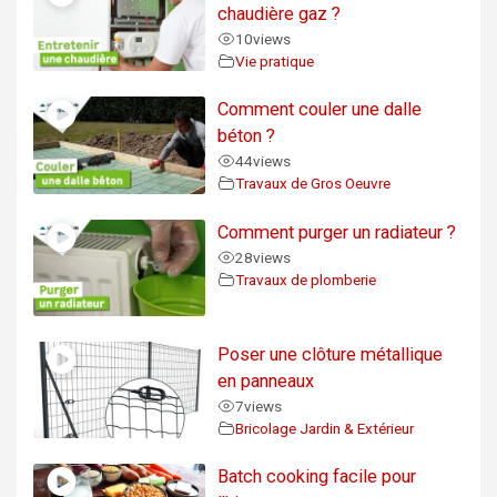
chaudière gaz ?
10
views
Vie pratique
Comment couler une dalle
béton ?
44
views
Travaux de Gros Oeuvre
Comment purger un radiateur ?
28
views
Travaux de plomberie
Poser une clôture métallique
en panneaux
7
views
Bricolage Jardin & Extérieur
Batch cooking facile pour