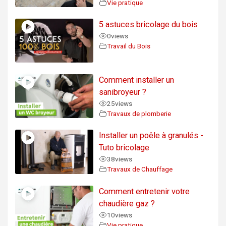
Vie pratique
5 astuces bricolage du bois
0
views
Travail du Bois
Comment installer un
sanibroyeur ?
25
views
Travaux de plomberie
Installer un poêle à granulés -
Tuto bricolage
38
views
Travaux de Chauffage
Comment entretenir votre
chaudière gaz ?
10
views
Vie pratique