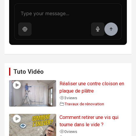
Tuto Vidéo
Réaliser une contre cloison en
plaque de plâtre
3
views
Travaux de rénovation
Comment retirer une vis qui
tourne dans le vide ?
0
views