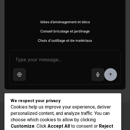
Idées d’aménagement et déco
Conseil bricolage et jardinage
Choix d'outillage et de matériaux
We respect your privacy
Cookies help us improve your experience, deliver
Copyright © 2026
Rénovation et Décoration
personalized content, and analyze traffic. You can
choose which cookies to allow by clicking
Thème par :
Theme Horse
Customize
. Click
Accept All
to consent or
Reject
Fièrement propulsé par :
WordPress