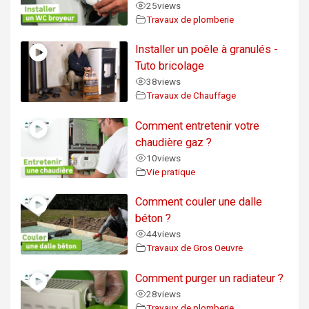
25
views
Travaux de plomberie
Installer un poêle à granulés -
Tuto bricolage
38
views
Travaux de Chauffage
Comment entretenir votre
chaudière gaz ?
10
views
Vie pratique
Comment couler une dalle
béton ?
44
views
Travaux de Gros Oeuvre
Comment purger un radiateur ?
28
views
Travaux de plomberie