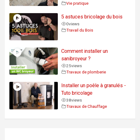
Vie pratique
5 astuces bricolage du bois
0
views
Travail du Bois
Comment installer un
sanibroyeur ?
25
views
Travaux de plomberie
Installer un poêle à granulés -
Tuto bricolage
38
views
Travaux de Chauffage