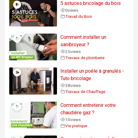
5 astuces bricolage du bois
0
views
Travail du Bois
Comment installer un
sanibroyeur ?
25
views
Travaux de plomberie
Installer un poêle à granulés -
Tuto bricolage
38
views
Travaux de Chauffage
Comment entretenir votre
chaudière gaz ?
10
views
Vie pratique