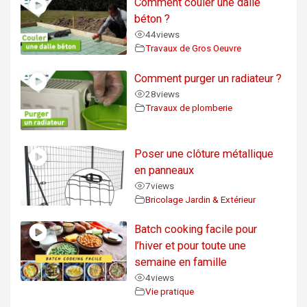
Comment couler une dalle
béton ?
44
views
Travaux de Gros Oeuvre
Comment purger un radiateur ?
28
views
Travaux de plomberie
Poser une clôture métallique
en panneaux
7
views
Bricolage Jardin & Extérieur
Batch cooking facile pour
l’hiver et pour toute une
semaine en famille
4
views
Vie pratique