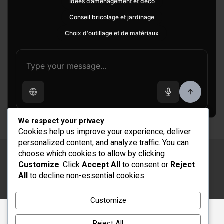
Idées d’aménagement et déco
Conseil bricolage et jardinage
Choix d'outillage et de matériaux
We respect your privacy
Cookies help us improve your experience, deliver
personalized content, and analyze traffic. You can
choose which cookies to allow by clicking
Copyright © 2026
Rénovation et Décoration
Customize
. Click
Accept All
to consent or
Reject
Thème par :
Theme Horse
All
to decline non-essential cookies.
Fièrement propulsé par :
WordPress
Customize
Reject All