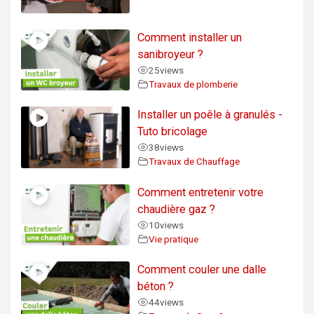
Comment installer un
sanibroyeur ?
25
views
Travaux de plomberie
Installer un poêle à granulés -
Tuto bricolage
38
views
Travaux de Chauffage
Comment entretenir votre
chaudière gaz ?
10
views
Vie pratique
Comment couler une dalle
béton ?
44
views