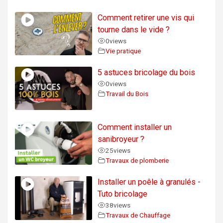
Comment retirer une vis qui
tourne dans le vide ?
0
views
Vie pratique
5 astuces bricolage du bois
0
views
Travail du Bois
Comment installer un
sanibroyeur ?
25
views
Travaux de plomberie
Installer un poêle à granulés -
Tuto bricolage
38
views
Travaux de Chauffage