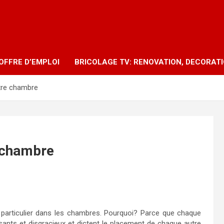
OFFRE D’EMPLOI
BRICOLAGE TV: RENOVATION, DECORAT
tre chambre
e chambre
 en particulier dans les chambres. Pourquoi? Parce que chaque
osants et disgracieux et dictent le placement de chaque autre