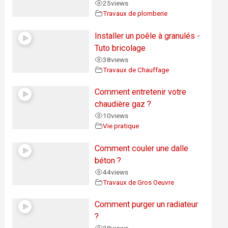
25
views
Travaux de plomberie
Installer un poêle à granulés -
Tuto bricolage
38
views
Travaux de Chauffage
Comment entretenir votre
chaudière gaz ?
10
views
Vie pratique
Comment couler une dalle
béton ?
44
views
Travaux de Gros Oeuvre
Comment purger un radiateur
?