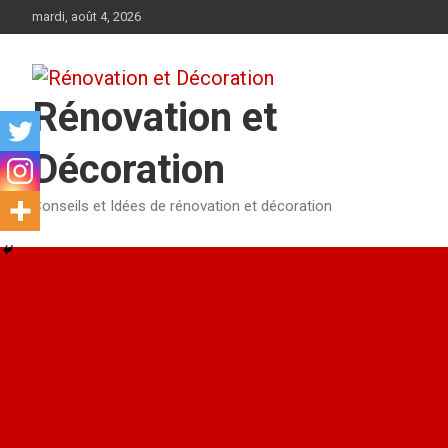
Aller
mardi, août 4, 2026
au
contenu
Rénovation et
Décoration
Conseils et Idées de rénovation et décoration