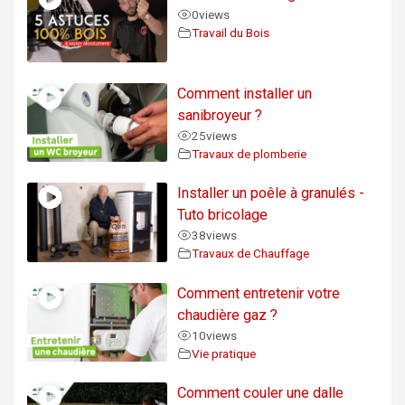
0
views
Travail du Bois
Comment installer un
sanibroyeur ?
25
views
Travaux de plomberie
Installer un poêle à granulés -
Tuto bricolage
38
views
Travaux de Chauffage
Comment entretenir votre
chaudière gaz ?
10
views
Vie pratique
Comment couler une dalle