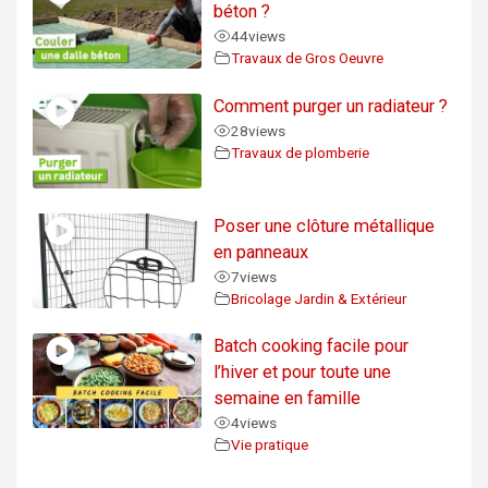
béton ?
44
views
Travaux de Gros Oeuvre
Comment purger un radiateur ?
28
views
Travaux de plomberie
Poser une clôture métallique
en panneaux
7
views
Bricolage Jardin & Extérieur
Batch cooking facile pour
l’hiver et pour toute une
semaine en famille
4
views
Vie pratique