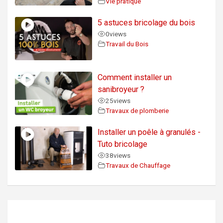
Vie pratique
5 astuces bricolage du bois
0
views
Travail du Bois
Comment installer un
sanibroyeur ?
25
views
Travaux de plomberie
Installer un poêle à granulés -
Tuto bricolage
38
views
Travaux de Chauffage