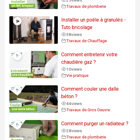
Travaux de plomberie
Installer un poêle à granulés -
Tuto bricolage
38
views
Travaux de Chauffage
Comment entretenir votre
chaudière gaz ?
10
views
Vie pratique
Comment couler une dalle
béton ?
44
views
Travaux de Gros Oeuvre
Comment purger un radiateur ?
28
views
Travaux de plomberie