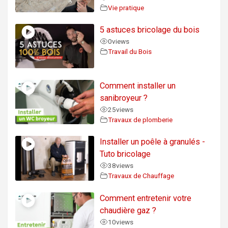
Vie pratique
5 astuces bricolage du bois
0
views
Travail du Bois
Comment installer un
sanibroyeur ?
25
views
Travaux de plomberie
Installer un poêle à granulés -
Tuto bricolage
38
views
Travaux de Chauffage
Comment entretenir votre
chaudière gaz ?
10
views