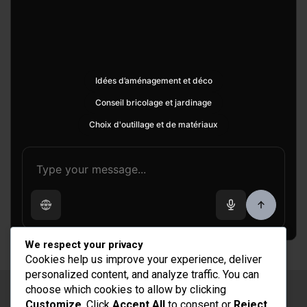
Idées d’aménagement et déco
Conseil bricolage et jardinage
Choix d'outillage et de matériaux
We respect your privacy
Cookies help us improve your experience, deliver
personalized content, and analyze traffic. You can
choose which cookies to allow by clicking
Copyright © 2026
Rénovation et Décoration
Customize
. Click
Accept All
to consent or
Reject