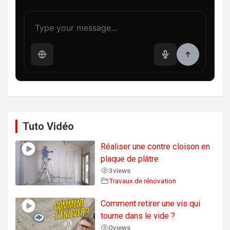
Tuto Vidéo
Réaliser une contre cloison en
plaque de plâtre
3
views
Travaux de rénovation
Comment retirer une vis qui
tourne dans le vide ?
0
views