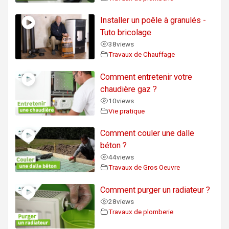
Installer un poêle à granulés -
Tuto bricolage
38
views
Travaux de Chauffage
Comment entretenir votre
chaudière gaz ?
10
views
Vie pratique
Comment couler une dalle
béton ?
44
views
Travaux de Gros Oeuvre
Comment purger un radiateur ?
28
views
Travaux de plomberie