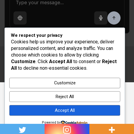
We respect your privacy
Cookies help us improve your experience, deliver
personalized content, and analyze traffic. You can
choose which cookies to allow by clicking
Copyright © 2026
Rénovation et Décoration
Customize
. Click
Accept All
to consent or
Reject
Thème par :
Theme Horse
All
to decline non-essential cookies.
Fièrement propulsé par :
WordPress
Customize
Reject All
Accept All
Powered by