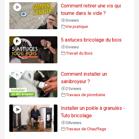
Comment retirer une vis qui
tourne dans le vide ?
0
views
Vie pratique
5 astuces bricolage du bois
0
views
Travail du Bois
Comment installer un
sanibroyeur ?
25
views
Travaux de plomberie
Installer un poêle à granulés -
Tuto bricolage
38
views
Travaux de Chauffage