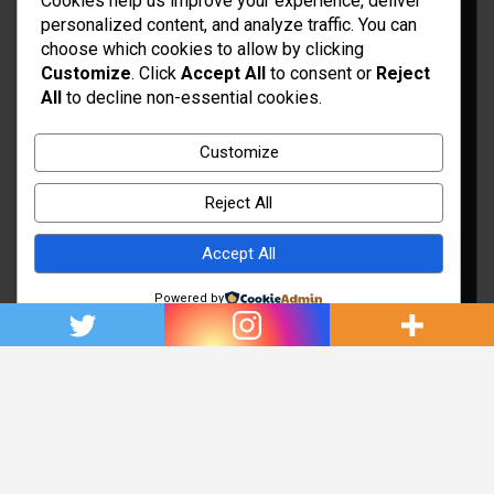
Cookies help us improve your experience, deliver
personalized content, and analyze traffic. You can
choose which cookies to allow by clicking
Customize
. Click
Accept All
to consent or
Reject
All
to decline non-essential cookies.
Idées d’aménagement et déco
Conseil bricolage et jardinage
Customize
Choix d'outillage et de matériaux
Reject All
Accept All
Powered by
Copyright © 2026
Rénovation et Décoration
Thème par :
Theme Horse