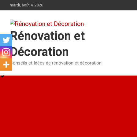
Aller
mardi, août 4, 2026
au
contenu
Rénovation et
Décoration
Conseils et Idées de rénovation et décoration