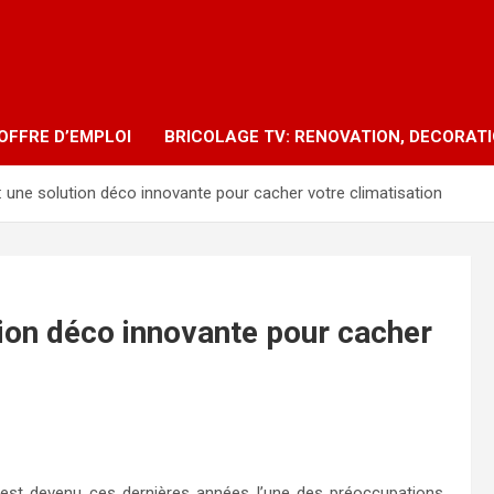
OFFRE D’EMPLOI
BRICOLAGE TV: RENOVATION, DECORAT
: une solution déco innovante pour cacher votre climatisation
tion déco innovante pour cacher
est devenu ces dernières années l’une des préoccupations