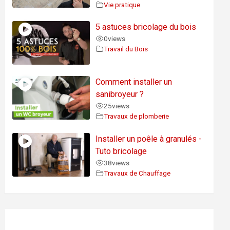
Vie pratique
5 astuces bricolage du bois
0
views
Travail du Bois
Comment installer un
sanibroyeur ?
25
views
Travaux de plomberie
Installer un poêle à granulés -
Tuto bricolage
38
views
Travaux de Chauffage