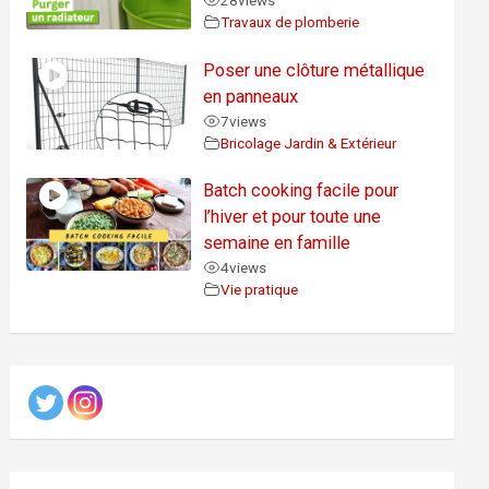
28
views
Travaux de plomberie
Poser une clôture métallique
en panneaux
7
views
Bricolage Jardin & Extérieur
Batch cooking facile pour
l’hiver et pour toute une
semaine en famille
4
views
Vie pratique