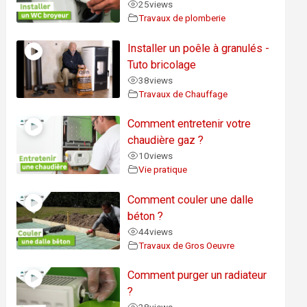
25
views
Travaux de plomberie
Installer un poêle à granulés -
Tuto bricolage
38
views
Travaux de Chauffage
Comment entretenir votre
chaudière gaz ?
10
views
Vie pratique
Comment couler une dalle
béton ?
44
views
Travaux de Gros Oeuvre
Comment purger un radiateur
?