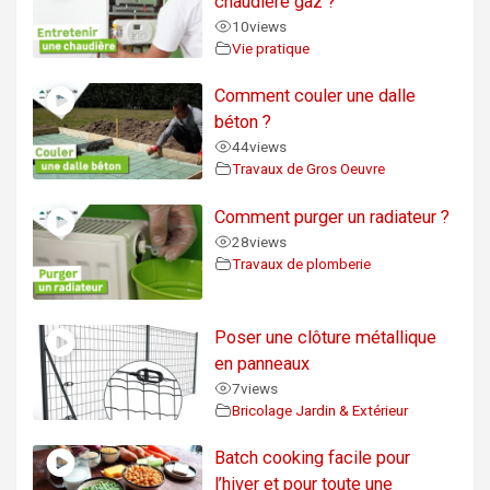
chaudière gaz ?
10
views
Vie pratique
Comment couler une dalle
béton ?
44
views
Travaux de Gros Oeuvre
Comment purger un radiateur ?
28
views
Travaux de plomberie
Poser une clôture métallique
en panneaux
7
views
Bricolage Jardin & Extérieur
Batch cooking facile pour
l’hiver et pour toute une