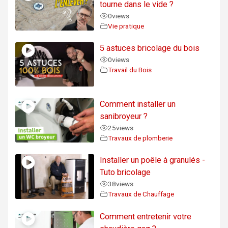
tourne dans le vide ?
0
views
Vie pratique
5 astuces bricolage du bois
0
views
Travail du Bois
Comment installer un
sanibroyeur ?
25
views
Travaux de plomberie
Installer un poêle à granulés -
Tuto bricolage
38
views
Travaux de Chauffage
Comment entretenir votre