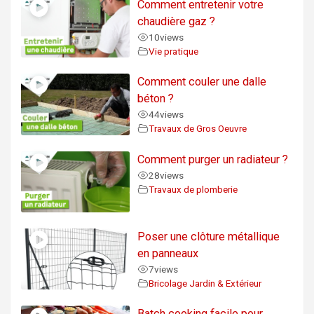
Comment entretenir votre
chaudière gaz ?
10
views
Vie pratique
Comment couler une dalle
béton ?
44
views
Travaux de Gros Oeuvre
Comment purger un radiateur ?
28
views
Travaux de plomberie
Poser une clôture métallique
en panneaux
7
views
Bricolage Jardin & Extérieur
Batch cooking facile pour