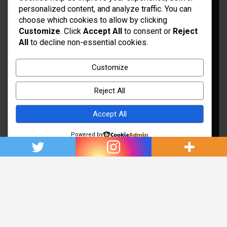
personalized content, and analyze traffic. You can
choose which cookies to allow by clicking
Customize
. Click
Accept All
to consent or
Reject
All
to decline non-essential cookies.
Idées d’aménagement et déco
Conseil bricolage et jardinage
Customize
Choix d'outillage et de matériaux
Reject All
Accept All
Powered by
Copyright © 2026
Rénovation et Décoration
Thème par :
Theme Horse
Fièrement propulsé par :
WordPress