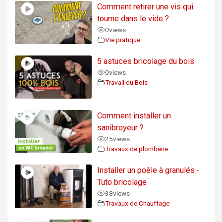
Comment retirer une vis qui
tourne dans le vide ?
0
views
Vie pratique
5 astuces bricolage du bois
0
views
Travail du Bois
Comment installer un
sanibroyeur ?
25
views
Travaux de plomberie
Installer un poêle à granulés -
Tuto bricolage
38
views
Travaux de Chauffage