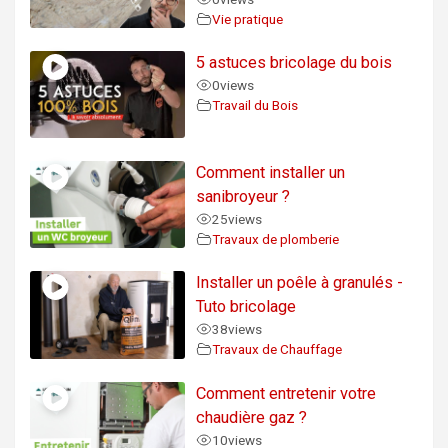
Vie pratique
5 astuces bricolage du bois
0
views
Travail du Bois
Comment installer un
sanibroyeur ?
25
views
Travaux de plomberie
Installer un poêle à granulés -
Tuto bricolage
38
views
Travaux de Chauffage
Comment entretenir votre
chaudière gaz ?
10
views