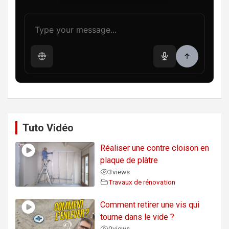
Tuto Vidéo
Réaliser une contre cloison en
plaque de plâtre
3
views
Travaux de rénovation
Comment retirer une vis qui
tourne dans le vide ?
0
views