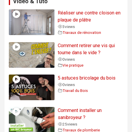
Video & Tuto
Réaliser une contre cloison en
plaque de plâtre
3
views
Travaux de rénovation
Comment retirer une vis qui
tourne dans le vide ?
0
views
Vie pratique
5 astuces bricolage du bois
0
views
Travail du Bois
Comment installer un
sanibroyeur ?
25
views
Travaux de plomberie