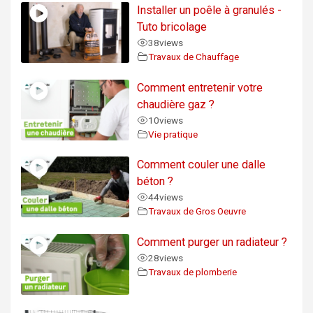
Installer un poêle à granulés -
Tuto bricolage
38
views
Travaux de Chauffage
Comment entretenir votre
chaudière gaz ?
10
views
Vie pratique
Comment couler une dalle
béton ?
44
views
Travaux de Gros Oeuvre
Comment purger un radiateur ?
28
views
Travaux de plomberie