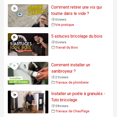
Comment retirer une vis qui
tourne dans le vide ?
0
views
Vie pratique
5 astuces bricolage du bois
0
views
Travail du Bois
Comment installer un
sanibroyeur ?
25
views
Travaux de plomberie
Installer un poêle à granulés -
Tuto bricolage
38
views
Travaux de Chauffage