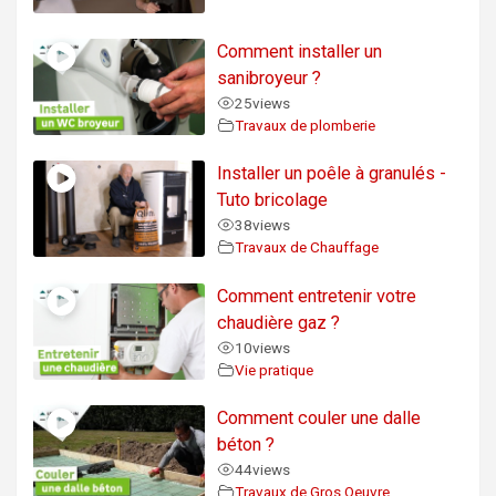
Comment installer un
sanibroyeur ?
25
views
Travaux de plomberie
Installer un poêle à granulés -
Tuto bricolage
38
views
Travaux de Chauffage
Comment entretenir votre
chaudière gaz ?
10
views
Vie pratique
Comment couler une dalle
béton ?
44
views
Travaux de Gros Oeuvre