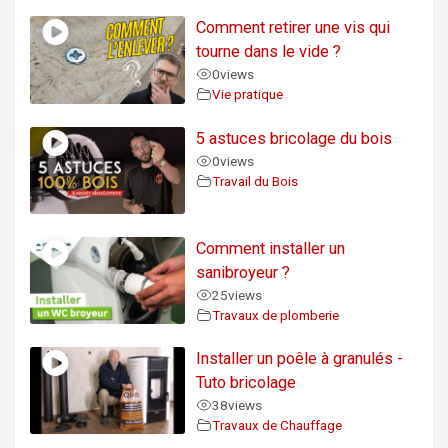
Comment retirer une vis qui
tourne dans le vide ?
0
views
Vie pratique
5 astuces bricolage du bois
0
views
Travail du Bois
Comment installer un
sanibroyeur ?
25
views
Travaux de plomberie
Installer un poêle à granulés -
Tuto bricolage
38
views
Travaux de Chauffage