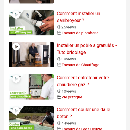
Comment installer un
sanibroyeur ?
25
views
Travaux de plomberie
Installer un poêle à granulés -
Tuto bricolage
38
views
Travaux de Chauffage
Comment entretenir votre
chaudière gaz ?
10
views
Vie pratique
Comment couler une dalle
béton ?
44
views
Travaux de Gros Oeuvre