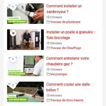
Comment installer un
sanibroyeur ?
25
views
Travaux de plomberie
Installer un poêle à granulés -
Tuto bricolage
38
views
Travaux de Chauffage
Comment entretenir votre
chaudière gaz ?
10
views
Vie pratique
Comment couler une dalle
béton ?
44
views
Travaux de Gros Oeuvre