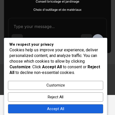
Conseil bricolage et jardinage
Choix d'outillage et de matériaux
We respect your privacy
Cookies help us improve your experience, deliver
personalized content, and analyze traffic. You can
choose which cookies to allow by clicking
Customize
. Click
Accept All
to consent or
Reject
All
to decline non-essential cookies.
Copyright © 2026
Rénovation et Décoration
Thème par :
Theme Horse
Customize
Fièrement propulsé par :
WordPress
Reject All
Accept All