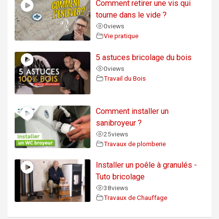
Comment retirer une vis qui
tourne dans le vide ?
0
views
Vie pratique
5 astuces bricolage du bois
0
views
Travail du Bois
Comment installer un
sanibroyeur ?
25
views
Travaux de plomberie
Installer un poêle à granulés -
Tuto bricolage
38
views
Travaux de Chauffage