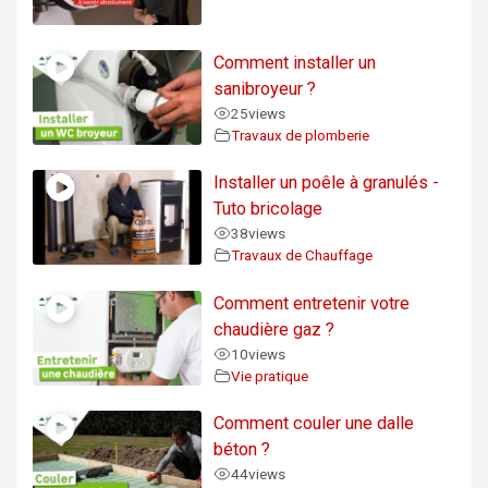
Comment installer un
sanibroyeur ?
25
views
Travaux de plomberie
Installer un poêle à granulés -
Tuto bricolage
38
views
Travaux de Chauffage
Comment entretenir votre
chaudière gaz ?
10
views
Vie pratique
Comment couler une dalle
béton ?
44
views