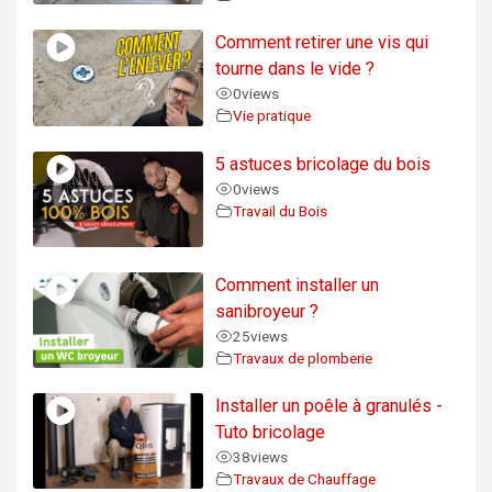
Comment retirer une vis qui
tourne dans le vide ?
0
views
Vie pratique
5 astuces bricolage du bois
0
views
Travail du Bois
Comment installer un
sanibroyeur ?
25
views
Travaux de plomberie
Installer un poêle à granulés -
Tuto bricolage
38
views
Travaux de Chauffage