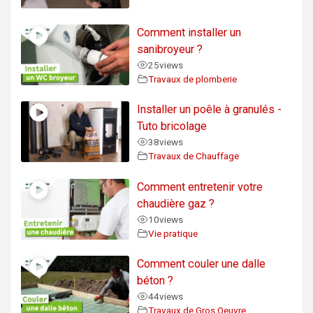
Comment installer un
sanibroyeur ?
25
views
Travaux de plomberie
Installer un poêle à granulés -
Tuto bricolage
38
views
Travaux de Chauffage
Comment entretenir votre
chaudière gaz ?
10
views
Vie pratique
Comment couler une dalle
béton ?
44
views
Travaux de Gros Oeuvre