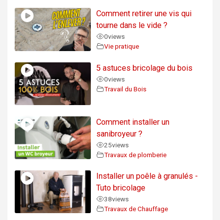
Comment retirer une vis qui
tourne dans le vide ?
0
views
Vie pratique
5 astuces bricolage du bois
0
views
Travail du Bois
Comment installer un
sanibroyeur ?
25
views
Travaux de plomberie
Installer un poêle à granulés -
Tuto bricolage
38
views
Travaux de Chauffage