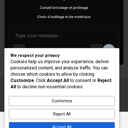
Conseil bricolage et jardinage
Choix d'outillage et de matériaux
We respect your privacy
Cookies help us improve your experience, deliver
personalized content, and analyze traffic. You can
choose which cookies to allow by clicking
Customize
. Click
Accept All
to consent or
Reject
All
to decline non-essential cookies.
Copyright © 2026
Rénovation et Décoration
Thème par :
Theme Horse
Customize
Fièrement propulsé par :
WordPress
Reject All
Accept All