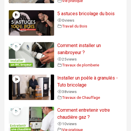
Vie pratique
5 astuces bricolage du bois
0
views
Travail du Bois
Comment installer un
sanibroyeur ?
25
views
Travaux de plomberie
Installer un poêle à granulés -
Tuto bricolage
38
views
Travaux de Chauffage
Comment entretenir votre
chaudière gaz ?
10
views
Vie pratique