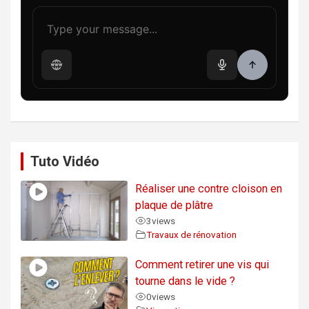
Tuto Vidéo
Réaliser une contre cloison en
plaque de plâtre
3
views
Travaux de rénovation
Comment retirer une vis qui
tourne dans le vide ?
0
views