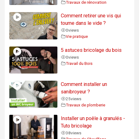
Travaux de rénovation
Comment retirer une vis qui
tourne dans le vide ?
0
views
Vie pratique
5 astuces bricolage du bois
0
views
Travail du Bois
Comment installer un
sanibroyeur ?
25
views
Travaux de plomberie
Installer un poêle à granulés -
Tuto bricolage
38
views