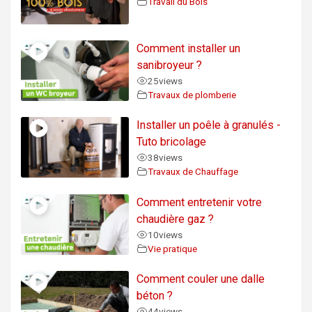
Travail du Bois
Comment installer un
sanibroyeur ?
25
views
Travaux de plomberie
Installer un poêle à granulés -
Tuto bricolage
38
views
Travaux de Chauffage
Comment entretenir votre
chaudière gaz ?
10
views
Vie pratique
Comment couler une dalle
béton ?
44
views