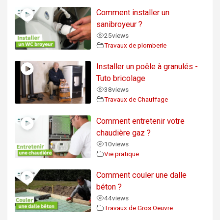
Comment installer un
sanibroyeur ?
25
views
Travaux de plomberie
Installer un poêle à granulés -
Tuto bricolage
38
views
Travaux de Chauffage
Comment entretenir votre
chaudière gaz ?
10
views
Vie pratique
Comment couler une dalle
béton ?
44
views
Travaux de Gros Oeuvre