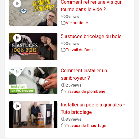
Comment retirer une vis qui
tourne dans le vide ?
0
views
Vie pratique
5 astuces bricolage du bois
0
views
Travail du Bois
Comment installer un
sanibroyeur ?
25
views
Travaux de plomberie
Installer un poêle à granulés -
Tuto bricolage
38
views
Travaux de Chauffage