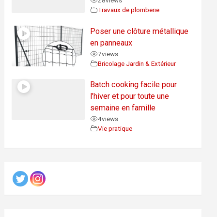
28
views
Travaux de plomberie
Poser une clôture métallique
en panneaux
7
views
Bricolage Jardin & Extérieur
Batch cooking facile pour
l’hiver et pour toute une
semaine en famille
4
views
Vie pratique