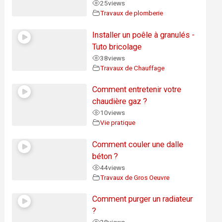
25
views
Travaux de plomberie
Installer un poêle à granulés -
Tuto bricolage
38
views
Travaux de Chauffage
Comment entretenir votre
chaudière gaz ?
10
views
Vie pratique
Comment couler une dalle
béton ?
44
views
Travaux de Gros Oeuvre
Comment purger un radiateur
?