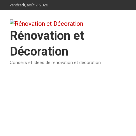
Aller
vendredi, août 7, 2026
au
contenu
Rénovation et
Décoration
Conseils et Idées de rénovation et décoration