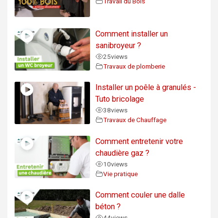
Travail du Bois
Comment installer un
sanibroyeur ?
25
views
Travaux de plomberie
Installer un poêle à granulés -
Tuto bricolage
38
views
Travaux de Chauffage
Comment entretenir votre
chaudière gaz ?
10
views
Vie pratique
Comment couler une dalle
béton ?
44
views