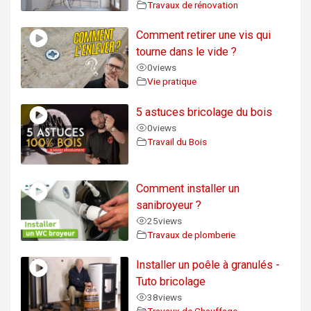
Travaux de rénovation
Comment retirer une vis qui
tourne dans le vide ?
0
views
Vie pratique
5 astuces bricolage du bois
0
views
Travail du Bois
Comment installer un
sanibroyeur ?
25
views
Travaux de plomberie
Installer un poêle à granulés -
Tuto bricolage
38
views