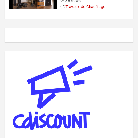
38
views
Travaux de Chauffage