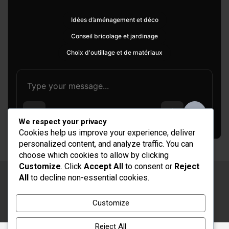
Idées d’aménagement et déco
Conseil bricolage et jardinage
Choix d'outillage et de matériaux
We respect your privacy
Cookies help us improve your experience, deliver
personalized content, and analyze traffic. You can
choose which cookies to allow by clicking
Customize
. Click
Accept All
to consent or
Reject
All
to decline non-essential cookies.
Copyright © 2026
Rénovation et Décoration
Thème par :
Theme Horse
Customize
Fièrement propulsé par :
WordPress
Reject All