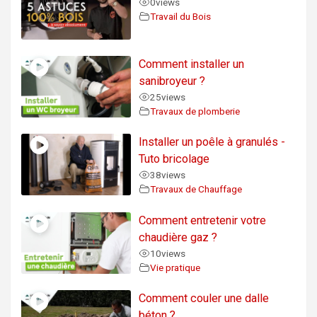
0
views
Travail du Bois
Comment installer un
sanibroyeur ?
25
views
Travaux de plomberie
Installer un poêle à granulés -
Tuto bricolage
38
views
Travaux de Chauffage
Comment entretenir votre
chaudière gaz ?
10
views
Vie pratique
Comment couler une dalle
béton ?