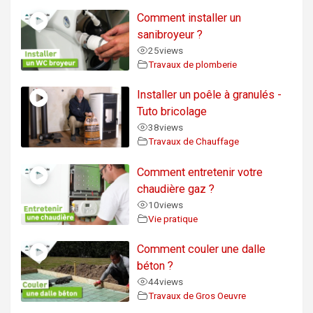
Comment installer un
sanibroyeur ?
25
views
Travaux de plomberie
Installer un poêle à granulés -
Tuto bricolage
38
views
Travaux de Chauffage
Comment entretenir votre
chaudière gaz ?
10
views
Vie pratique
Comment couler une dalle
béton ?
44
views
Travaux de Gros Oeuvre