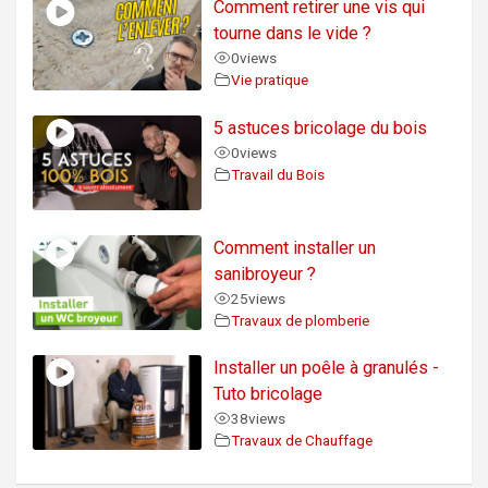
Comment retirer une vis qui
tourne dans le vide ?
0
views
Vie pratique
5 astuces bricolage du bois
0
views
Travail du Bois
Comment installer un
sanibroyeur ?
25
views
Travaux de plomberie
Installer un poêle à granulés -
Tuto bricolage
38
views
Travaux de Chauffage