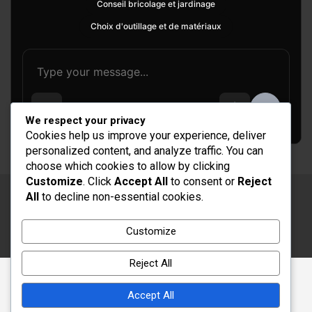
Conseil bricolage et jardinage
Choix d'outillage et de matériaux
We respect your privacy
Cookies help us improve your experience, deliver
personalized content, and analyze traffic. You can
choose which cookies to allow by clicking
Customize
. Click
Accept All
to consent or
Reject
All
to decline non-essential cookies.
Copyright © 2026
Rénovation et Décoration
Thème par :
Theme Horse
Customize
Fièrement propulsé par :
WordPress
Reject All
Accept All