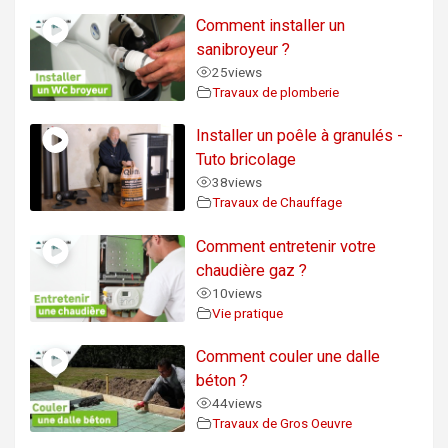
Comment installer un
sanibroyeur ?
25
views
Travaux de plomberie
Installer un poêle à granulés -
Tuto bricolage
38
views
Travaux de Chauffage
Comment entretenir votre
chaudière gaz ?
10
views
Vie pratique
Comment couler une dalle
béton ?
44
views
Travaux de Gros Oeuvre