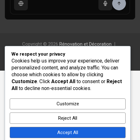
Copyright © 2026
Rénovation et Décoration
Thème par :
Theme Horse
We respect your privacy
Fièrement propulsé par :
WordPress
Cookies help us improve your experience, deliver
personalized content, and analyze traffic. You can
choose which cookies to allow by clicking
Customize
. Click
Accept All
to consent or
Reject
All
to decline non-essential cookies.
Customize
Reject All
Accept All