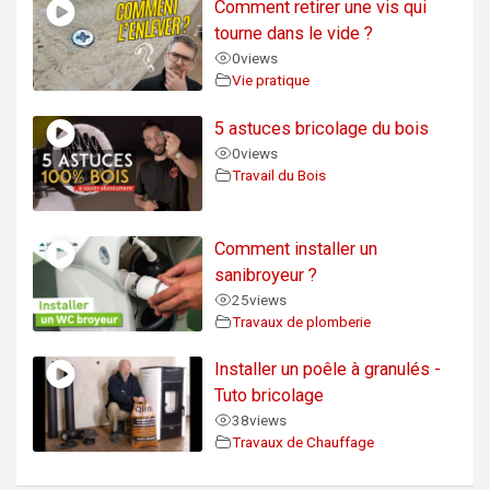
Comment retirer une vis qui
tourne dans le vide ?
0
views
Vie pratique
5 astuces bricolage du bois
0
views
Travail du Bois
Comment installer un
sanibroyeur ?
25
views
Travaux de plomberie
Installer un poêle à granulés -
Tuto bricolage
38
views
Travaux de Chauffage