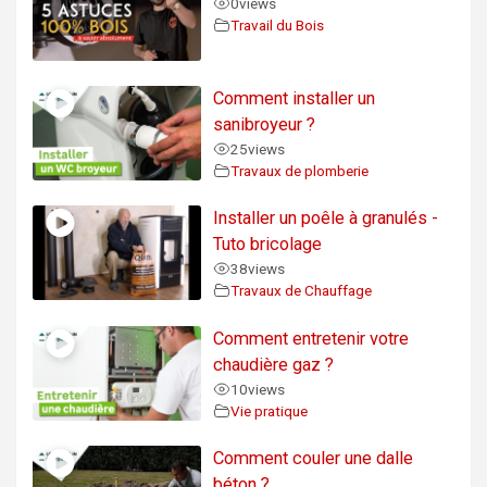
0
views
Travail du Bois
Comment installer un
sanibroyeur ?
25
views
Travaux de plomberie
Installer un poêle à granulés -
Tuto bricolage
38
views
Travaux de Chauffage
Comment entretenir votre
chaudière gaz ?
10
views
Vie pratique
Comment couler une dalle
béton ?