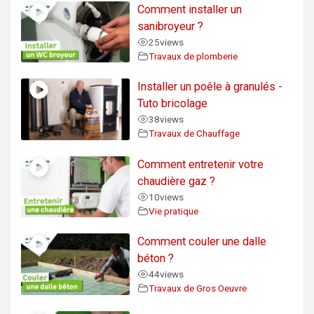
Comment installer un
sanibroyeur ?
25
views
Travaux de plomberie
Installer un poêle à granulés -
Tuto bricolage
38
views
Travaux de Chauffage
Comment entretenir votre
chaudière gaz ?
10
views
Vie pratique
Comment couler une dalle
béton ?
44
views
Travaux de Gros Oeuvre