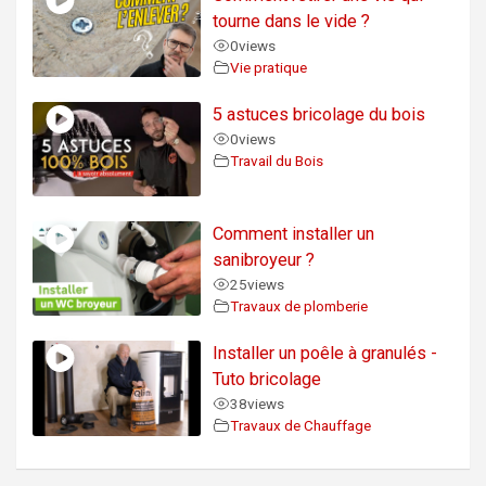
tourne dans le vide ?
0
views
Vie pratique
5 astuces bricolage du bois
0
views
Travail du Bois
Comment installer un
sanibroyeur ?
25
views
Travaux de plomberie
Installer un poêle à granulés -
Tuto bricolage
38
views
Travaux de Chauffage