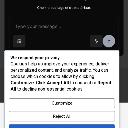
Choix d'outillage et de matériaux
We respect your privacy
Cookies help us improve your experience, deliver
personalized content, and analyze traffic. You can
choose which cookies to allow by clicking
Copyright © 2026
Rénovation et Décoration
Customize
. Click
Accept All
to consent or
Reject
Thème par :
Theme Horse
All
to decline non-essential cookies.
Fièrement propulsé par :
WordPress
Customize
Reject All