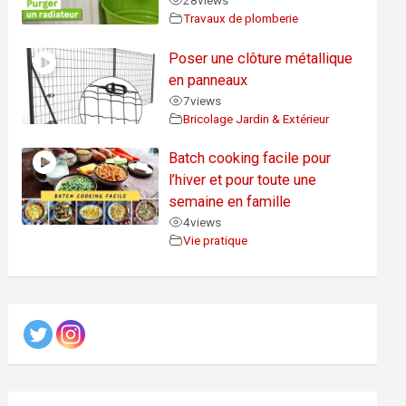
28
views
Travaux de plomberie
Poser une clôture métallique
en panneaux
7
views
Bricolage Jardin & Extérieur
Batch cooking facile pour
l’hiver et pour toute une
semaine en famille
4
views
Vie pratique