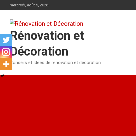
Aller
mercredi, août 5, 2026
au
contenu
Rénovation et
Décoration
Conseils et Idées de rénovation et décoration