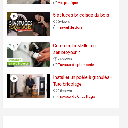
Vie pratique
5 astuces bricolage du bois
0
views
Travail du Bois
Comment installer un
sanibroyeur ?
25
views
Travaux de plomberie
Installer un poêle à granulés -
Tuto bricolage
38
views
Travaux de Chauffage