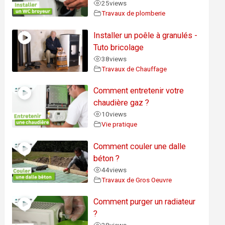
25
views
Travaux de plomberie
Installer un poêle à granulés -
Tuto bricolage
38
views
Travaux de Chauffage
Comment entretenir votre
chaudière gaz ?
10
views
Vie pratique
Comment couler une dalle
béton ?
44
views
Travaux de Gros Oeuvre
Comment purger un radiateur
?