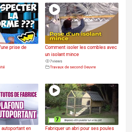
’une prise de
Comment isoler les combles avec
un isolant mince
7
views
ité
Travaux de second Oeuvre
 autoportant en
Fabriquer un abri pour ses poules