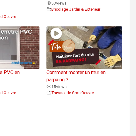
53
views
Bricolage Jardin & Extérieur
nd Oeuvre
re PVC en
Comment monter un mur en
parpaing ?
15
views
nd Oeuvre
Travaux de Gros Oeuvre