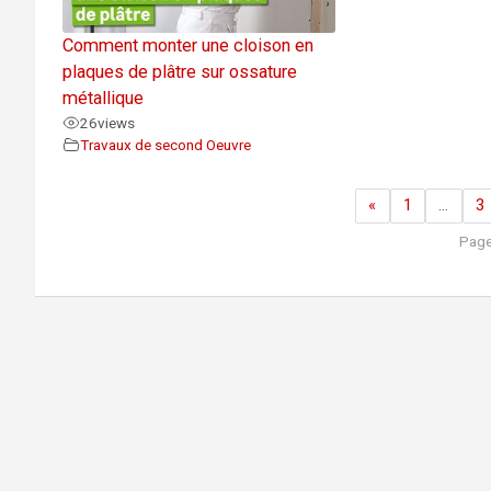
Comment monter une cloison en
plaques de plâtre sur ossature
métallique
26
views
Travaux de second Oeuvre
«
1
…
3
Page