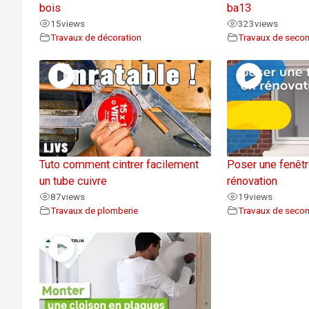
bois
ba13
15
views
323
views
Travaux de décoration
Travaux de seco
Tuto comment cintrer facilement
Poser une fenêt
un tube cuivre
rénovation
87
views
19
views
Travaux de plomberie
Travaux de seco