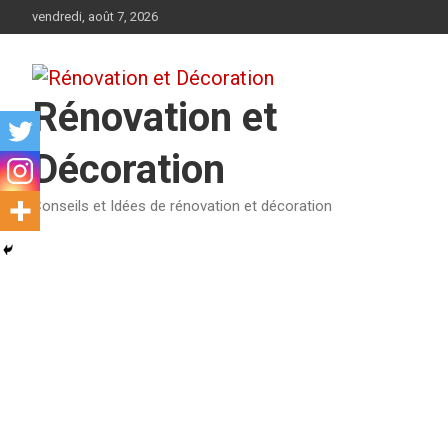
Aller
vendredi, août 7, 2026
au
contenu
Rénovation et
Décoration
Conseils et Idées de rénovation et décoration