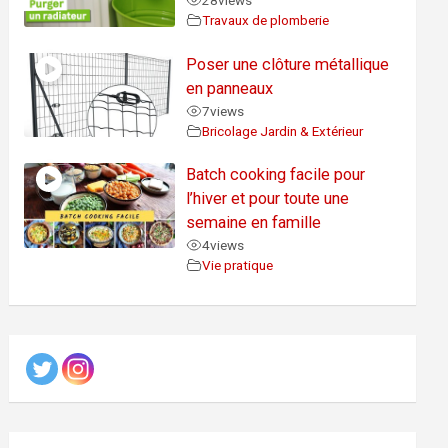
28
views
Travaux de plomberie
Poser une clôture métallique
en panneaux
7
views
Bricolage Jardin & Extérieur
Batch cooking facile pour
l’hiver et pour toute une
semaine en famille
4
views
Vie pratique