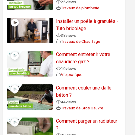
25
views
Travaux de plomberie
Installer un poêle à granulés -
Tuto bricolage
38
views
Travaux de Chauffage
Comment entretenir votre
chaudière gaz ?
10
views
Vie pratique
Comment couler une dalle
béton ?
44
views
Travaux de Gros Oeuvre
Comment purger un radiateur
?