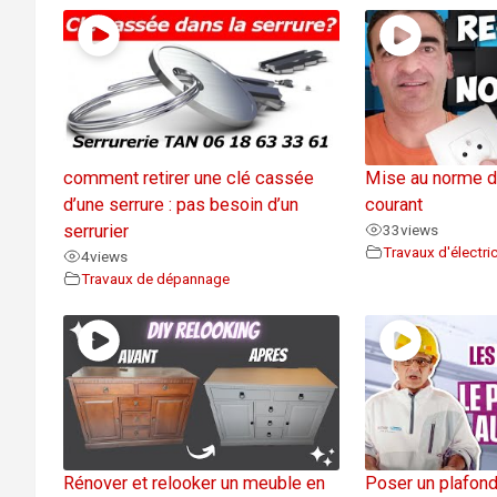
comment retirer une clé cassée
Mise au norme d
d’une serrure : pas besoin d’un
courant
serrurier
33
views
Travaux d'électric
4
views
Travaux de dépannage
Rénover et relooker un meuble en
Poser un plafond