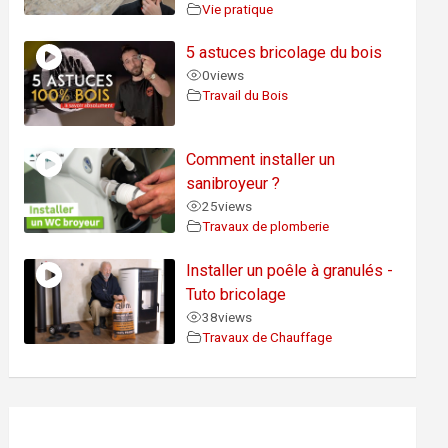
Vie pratique
5 astuces bricolage du bois
0
views
Travail du Bois
Comment installer un
sanibroyeur ?
25
views
Travaux de plomberie
Installer un poêle à granulés -
Tuto bricolage
38
views
Travaux de Chauffage